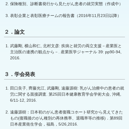
保険種別、診断書発行から見たがん患者の就労実態（作成中）
表彰企業と表彰医療チームの報告書（2016年11月23日以降）
２．論文
武藤剛, 横山和仁, 北村文彦: 疾病と就労の両立支援－産業医と
主治医の連携の観点から－. 産業医学ジャーナル 39: pp90-94,
2016.
３．学会発表
田口良子, 齊藤光江, 武藤剛, 遠藤源樹: 乳がん治療中の患者の就
労に関する面接調査. 第25回日本健康教育学会学術大会, 沖縄,
6/11-12, 2016.
遠藤源樹：日本初のがん患者復職コホート研究から見えてきた
もの(復職後のがん種別の再休務率、退職率等の推移)．第89回
日本産業衛生学会，福島，5/26,2016.