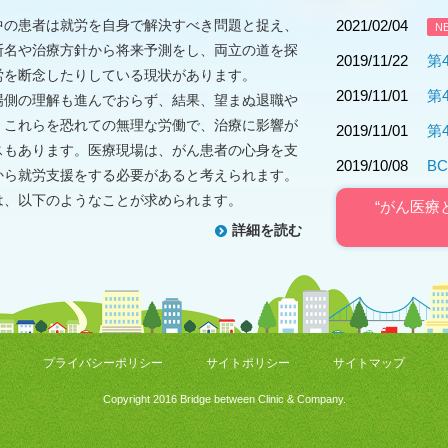
中の患者は就労を自身で解決すべき問題と捉え、
2021/02/04
N
断名や治療方針から将来予測をし、両立の道を探
2019/11/22
第
労を断念したりしている現状があります。
2019/11/01
第
場側の理解も進んでおらず、結果、望まぬ退職や
、これらを恐れての無理な労働で、治療に影響が
2019/11/01
第
スもあります。医療現場は、がん患者の心身を支
2019/10/08
B
から就労支援をする必要があると考えられます。
は、以下のようなことが求められます。
“がん医療
詳細を読む
プライバシーポリシー
サイトポリシー
サイトマップ
Copyright 2016 Bridge between Clinic & Company.