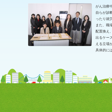
がん治療
自らが診
ったり就
また、職
配置換え
出るケー
える立場
具体的に