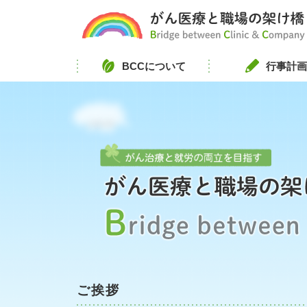
BCCについて
行事計
がん治
ご挨拶